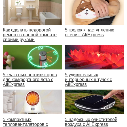
Как сделать недорогой
5 грелок к наступлению
ремонт в ванной комнате
осени с AliExpress
своими руками
5 классных вентиляторов
5 удивительных
для комфортного лета с
интерьерных штучек с
AliExpress
AliExpress
5 компактных
5 надежных очистителей
тепловентиляторов с
воздуха с AliExpress