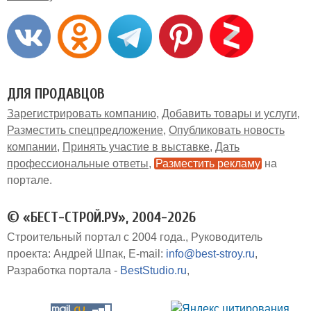
ДЛЯ ПРОДАВЦОВ
Зарегистрировать компанию
Добавить товары и услуги
Разместить спецпредложение
Опубликовать новость
компании
Принять участие в выставке
Дать
профессиональные ответы
Разместить рекламу
на
портале
© «БЕСТ-СТРОЙ.РУ», 2004-2026
Строительный портал с 2004 года.
Руководитель
проекта: Андрей Шпак
E-mail:
info@best-stroy.ru
Разработка портала -
BestStudio.ru