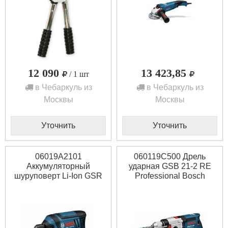
12 090
13 423,85
/ 1 шт
в Чебаркуль из
в Чебаркуль из
Москвы
Москвы
Уточнить
Уточнить
06019A2101
060119C500 Дрель
Аккумуляторный
ударная GSB 21-2 RE
шуруповерт Li-Ion GSR
Professional Bosch
Mx2Drive Bosch