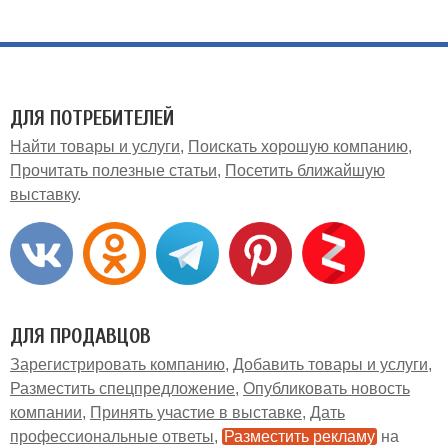
ДЛЯ ПОТРЕБИТЕЛЕЙ
Найти товары и услуги
Поискать хорошую компанию
Прочитать полезные статьи
Посетить ближайшую
выставку
ДЛЯ ПРОДАВЦОВ
Зарегистрировать компанию
Добавить товары и услуги
Разместить спецпредложение
Опубликовать новость
компании
Принять участие в выставке
Дать
профессиональные ответы
Разместить рекламу
на