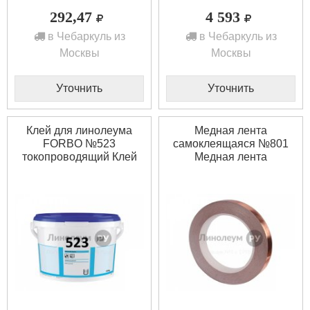
292,47
4 593
в Чебаркуль из
в Чебаркуль из
Москвы
Москвы
Уточнить
Уточнить
Клей для линолеума
Медная лента
FORBO №523
cамоклеящаяся №801
токопроводящий Клей
Медная лента
для линолеума FORBO
cамоклеящаяся №801
№523 токопроводящий
(1шт)
(12кг)