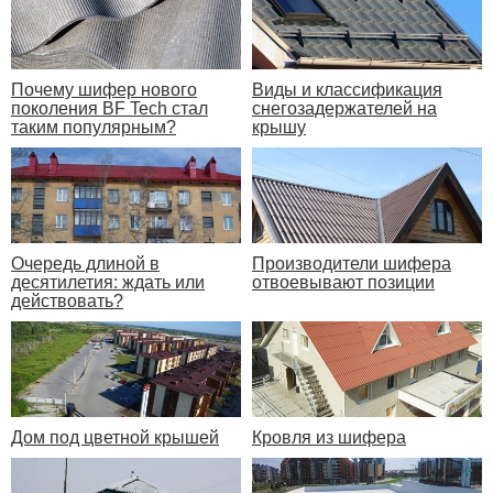
Почему шифер нового
Виды и классификация
поколения BF Tech стал
снегозадержателей на
таким популярным?
крышу
Очередь длиной в
Производители шифера
десятилетия: ждать или
отвоевывают позиции
действовать?
Дом под цветной крышей
Кровля из шифера