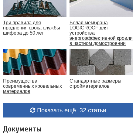
Три правила для
Белая мембрана
продления срока службы
LOGICROOF для
шифера до 50 лет
устройства
энергоэффективной кровли
в частном домостроении
Преимущества
Стандартные размеры
современных кровельных
стройматериалов
материалов
Показать ещё. 32 статьи
Документы