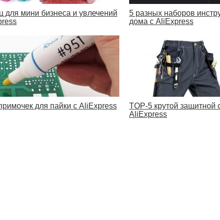
ц для мини бизнеса и увлечений
5 разных наборов инстр
press
дома с AliExpress
примочек для пайки с AliExpress
TOP-5 крутой защитной 
AliExpress