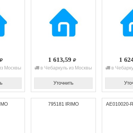
1 613,59
1 62
из Москвы
в Чебаркуль из Москвы
в Чебарку
ь
Уточнить
Уто
RIMO
795181 IRIMO
AE010020-R