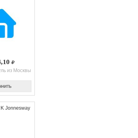
4,10
ль из Москвы
чнить
K Jonnesway