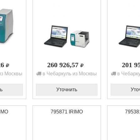
26
260 926,57
201 9
из Москвы
в Чебаркуль из Москвы
в Чебарку
ь
Уточнить
Уто
RIMO
795871 IRIMO
79538