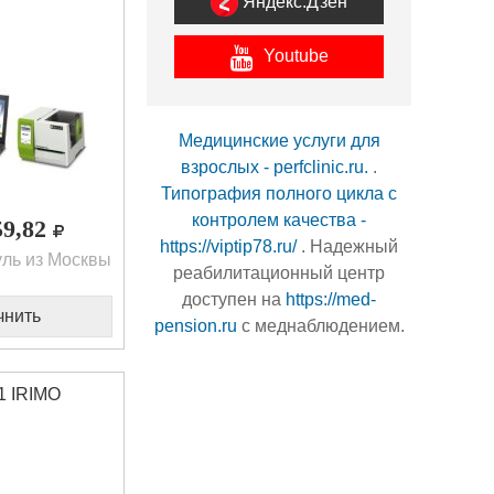
Яндекс.Дзен
Youtube
Медицинские услуги для
взрослых - perfclinic.ru.
.
Типография полного цикла с
контролем качества -
59,82
https://viptip78.ru/
. Надежный
ль из Москвы
реабилитационный центр
доступен на
https://med-
чнить
pension.ru
с меднаблюдением.
1 IRIMO