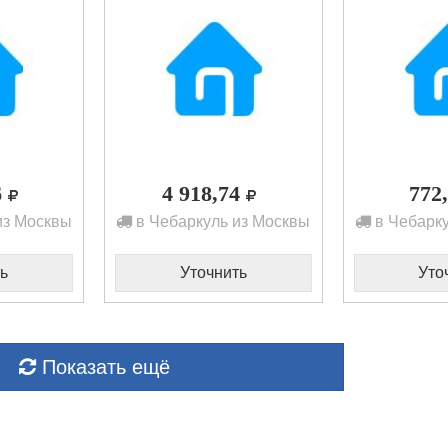
6
4 918,74
772
из Москвы
в Чебаркуль из Москвы
в Чебарку
ь
Уточнить
Уто
Показать ещё