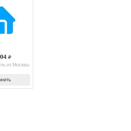
,04
ль из Москвы
чнить