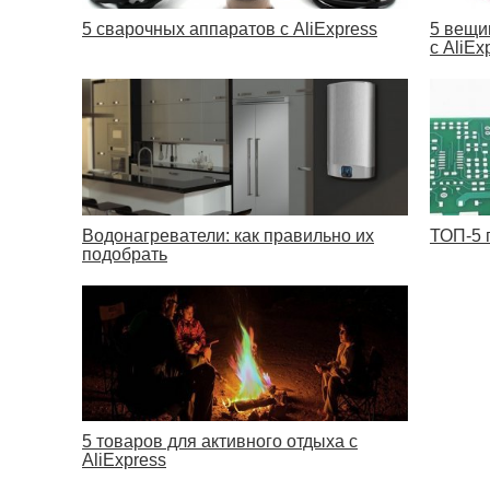
5 сварочных аппаратов с AliExpress
5 вещи
с AliEx
Водонагреватели: как правильно их
ТОП-5 
подобрать
5 товаров для активного отдыха с
AliExpress