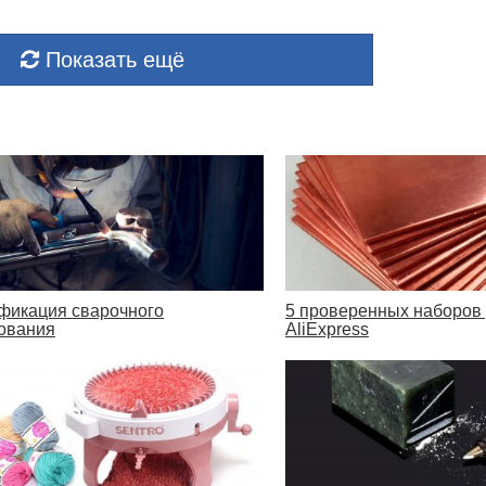
Показать ещё
фикация сварочного
5 проверенных наборов 
ования
AliExpress