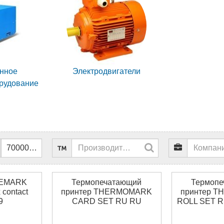
нное
Электродвигатели
орудование
UEMARK
Термопечатающий
Термопе
contact
принтер THERMOMARK
принтер 
9
CARD SET RU RU
ROLL SET R
Phoenix contact 5147211
contact